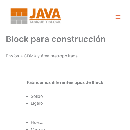
Ir
al
contenido
Main
Men
Block para construcción
Envíos a CDMX y área metropolitana
Fabricamos diferentes tipos de Block
Sólido
Ligero
Hueco
Macizo